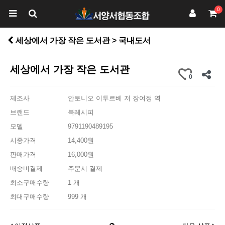
0
세상에서 가장 작은 도서관 > 국내도서
세상에서 가장 작은 도서관
0
제조사
안토니오 이투르베 저 장여정 역
브랜드
북레시피
모델
9791190489195
시중가격
14,400원
판매가격
16,000원
배송비결제
주문시 결제
최소구매수량
1 개
최대구매수량
999 개