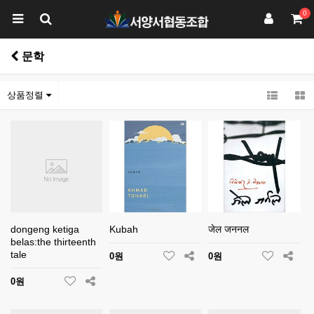
0
문학
상품정렬
dongeng ketiga
Kubah
जेल जननल
belas:the thirteenth
tale
0원
0원
0원