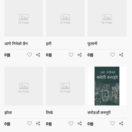
आगो निभेको छैन
इती
फूलानी
0원
0원
0원
झोला
लिखे
करोडऔं कस्तूरी
0원
0원
0원