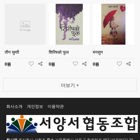
तीन घुम्ती
शिरिषको फुल
मनसुन
0원
0원
0원
더보기 +
회사소개
개인정보
이용약관
회사명
주식회사 서협조
주소
서울특별시 성동구 청계천로 462 (성우빌딩) 20