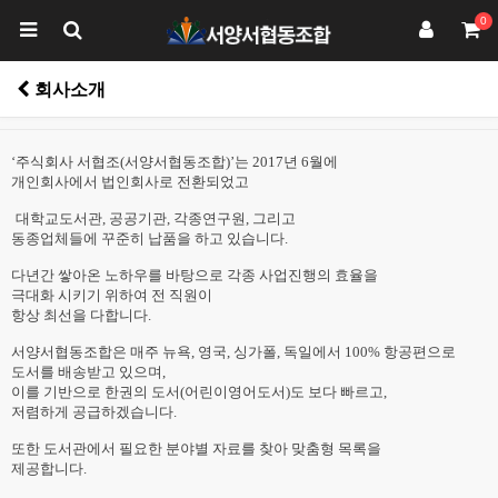
0
회사소개
‘
주식회사 서협조
(
서양서협동조합
)’
는
2017
년
6
월에
개인회사에서 법인회사로 전환되었고
대학교도서관
,
공공기관
,
각종연구원
,
그리고
동종업체들에 꾸준히 납품을 하고 있습니다
.
다년간 쌓아온 노하우를 바탕으로 각종 사업진행의 효율을
극대화 시키기 위하여 전 직원이
항상 최선을 다합니다
.
서양서협동조합은 매주 뉴욕
,
영국
,
싱가폴
,
독일에서
100%
항공편으로
도서를 배송받고 있으며
,
이를 기반으로 한권의 도서
(
어린이영어도서
)
도 보다 빠르고
,
저렴하게 공급하겠습니다
.
또한 도서관에서 필요한 분야별 자료를 찾아 맞춤형 목록을
제공합니다
.