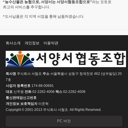
“
농수산물은 농협으로
,
서양서는 서양서협동조합으로
”
라는 모토로
최고의 서비스를 추구합니다
.
*
도서납품은 각 지역 서점을 통해 납품하겠습니다
.
회사소개
개인정보
이용약관
회사명
주식회사 서협조
주소
서울특별시 성동구 청계천로 462 (성우빌딩) 20
7호
사업자 등록번호
174-88-00691
대표
신주원
전화
02-2282-4006
팩스
02-2282-4008
통신판매업신고번호
개인정보 보호책임자
이준혁
Copyright © 2001-2013 주식회사 서협조. All Rights Reserved.
PC 버전