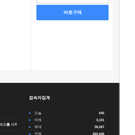
바로구매
접속자집계
오늘
545
어제
3,101
비스를 시작합니다.
최대
38,267
전체
450,445