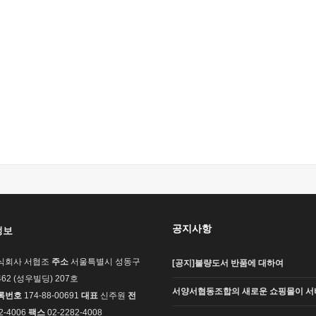
공지사항
정보
식회사 서협조
주소
서울특별시 성동구
[공지]불량도서 반품에 대하여
62 (성우빌딩) 207호
서양서협동조합의 새로운 쇼핑몰이 서
록번호
174-88-00691
대표
신주원
전
2-4006
팩스
02-2282-4008