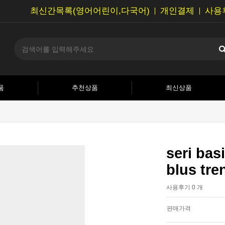
최신간목록(영어어린이,다국어)
개인결제
사용
품
추천상품
최신상품
seri bas
blus tre
사용후기 0 개
판매가격