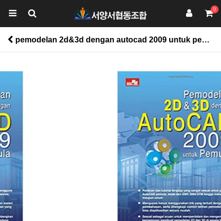
0
pemodelan 2d&3d dengan autocad 2009 untuk pemula > 다문화도서