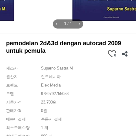
1
/
1
pemodelan 2d&3d dengan autocad 2009
untuk pemula
0
제조사
Suparno Sastra M
원산지
인도네시아
브랜드
Elex Media
모델
9789792755053
시중가격
23,700원
판매가격
0원
배송비결제
주문시 결제
최소구매수량
1 개