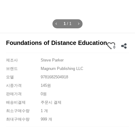
1
/
1
Foundations of Distance Education
0
제조사
Steve Parker
브랜드
Magnum Publishing LLC
모델
9781682504918
시중가격
145원
판매가격
0원
배송비결제
주문시 결제
최소구매수량
1 개
최대구매수량
999 개