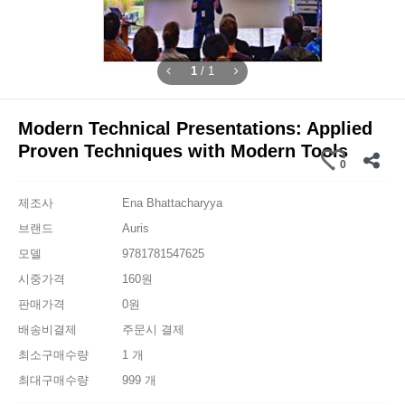
1
/
1
Modern Technical Presentations: Applied
Proven Techniques with Modern Tools
0
제조사
Ena Bhattacharyya
브랜드
Auris
모델
9781781547625
시중가격
160원
판매가격
0원
배송비결제
주문시 결제
최소구매수량
1 개
최대구매수량
999 개