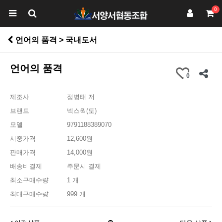
0
언어의 품격 > 국내도서
언어의 품격
0
제조사
정병태 저
브랜드
넥스웍(도)
모델
9791188389070
시중가격
12,600원
판매가격
14,000원
배송비결제
주문시 결제
최소구매수량
1 개
최대구매수량
999 개