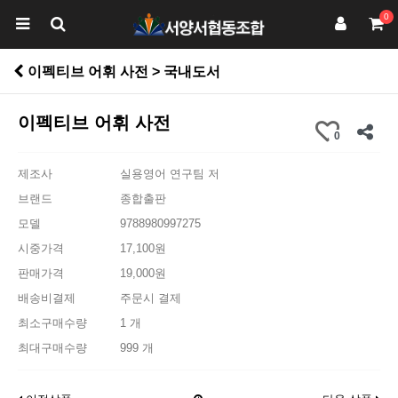
0
이펙티브 어휘 사전 > 국내도서
이펙티브 어휘 사전
0
제조사
실용영어 연구팀 저
브랜드
종합출판
모델
9788980997275
시중가격
17,100원
판매가격
19,000원
배송비결제
주문시 결제
최소구매수량
1 개
최대구매수량
999 개