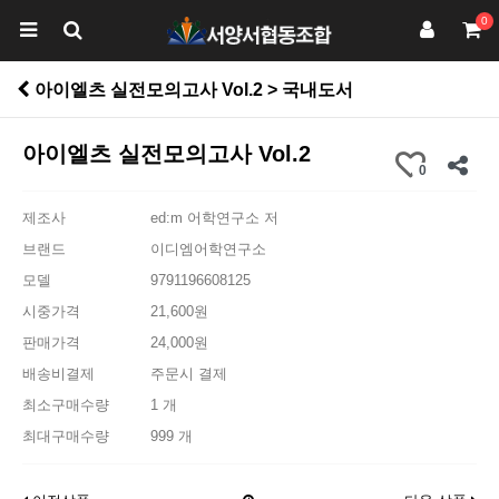
0
아이엘츠 실전모의고사 Vol.2 > 국내도서
아이엘츠 실전모의고사 Vol.2
0
제조사
ed:m 어학연구소 저
브랜드
이디엠어학연구소
모델
9791196608125
시중가격
21,600원
판매가격
24,000원
배송비결제
주문시 결제
최소구매수량
1 개
최대구매수량
999 개