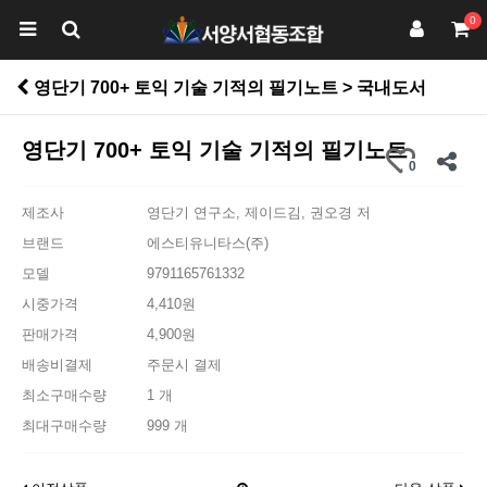
0
영단기 700+ 토익 기술 기적의 필기노트 > 국내도서
영단기 700+ 토익 기술 기적의 필기노트
0
제조사
영단기 연구소, 제이드김, 권오경 저
브랜드
에스티유니타스(주)
모델
9791165761332
시중가격
4,410원
판매가격
4,900원
배송비결제
주문시 결제
최소구매수량
1 개
최대구매수량
999 개