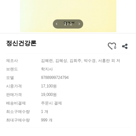
1
/
1
정신건강론
0
제조사
김혜련, 김혜성, 김희주, 박수경, 서홍란 외 저
브랜드
학지사
모델
9788999724794
시중가격
17,100원
판매가격
19,000원
배송비결제
주문시 결제
최소구매수량
1 개
최대구매수량
999 개