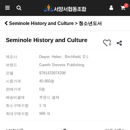
0
Seminole History and Culture > 청소년도서
Seminole History and Culture
0
제조사
Dwyer, Helen ; Birchfield, D L
브랜드
Gareth Stevens Publishing
모델
9781433974298
시중가격
40,960원
판매가격
0원
배송비결제
주문시 결제
최소구매수량
1 개
최대구매수량
999 개