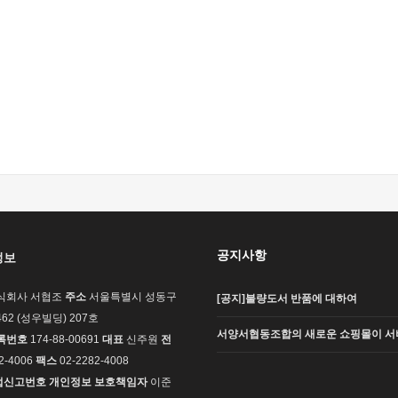
공지사항
정보
식회사 서협조
주소
서울특별시 성동구
[공지]불량도서 반품에 대하여
62 (성우빌딩) 207호
서양서협동조합의 새로운 쇼핑몰이 서
록번호
174-88-00691
대표
신주원
전
2-4006
팩스
02-2282-4008
업신고번호
개인정보 보호책임자
이준