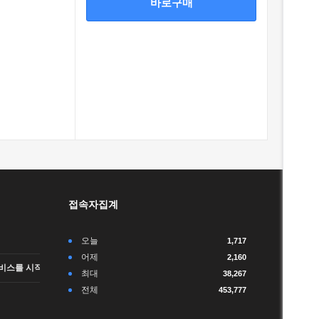
바로구매
접속자집계
오늘
1,717
어제
2,160
비스를 시작합니다.
최대
38,267
전체
453,777