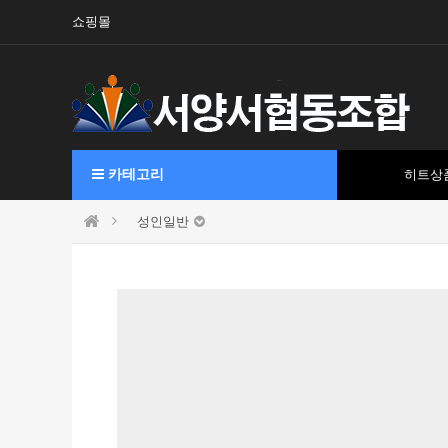
쇼핑몰
카테고리
히트상
성인일반