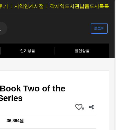
후기
지역연계서점
각지역도서관납품도서목록
로그인
인기상품
할인상품
 Book Two of the
Series
0
36,894원