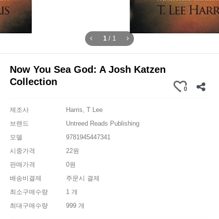
1
/
1
Now You Sea God: A Josh Katzen
Collection
0
제조사
Harris, T Lee
브랜드
Untreed Reads Publishing
모델
9781945447341
시중가격
22원
판매가격
0원
배송비결제
주문시 결제
최소구매수량
1 개
최대구매수량
999 개