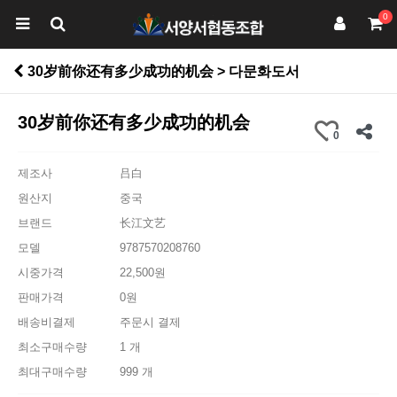
0
30岁前你还有多少成功的机会 > 다문화도서
30岁前你还有多少成功的机会
0
제조사
吕白
원산지
중국
브랜드
长江文艺
모델
9787570208760
시중가격
22,500원
판매가격
0원
배송비결제
주문시 결제
최소구매수량
1 개
최대구매수량
999 개