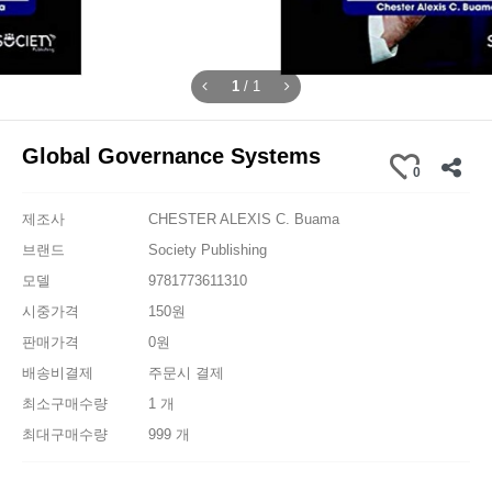
1
/
1
Global Governance Systems
0
제조사
CHESTER ALEXIS C. Buama
브랜드
Society Publishing
모델
9781773611310
시중가격
150원
판매가격
0원
배송비결제
주문시 결제
최소구매수량
1 개
최대구매수량
999 개