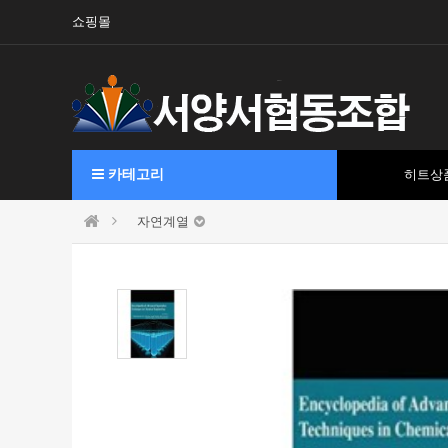
쇼핑몰
카테고리
히트상
자연계열