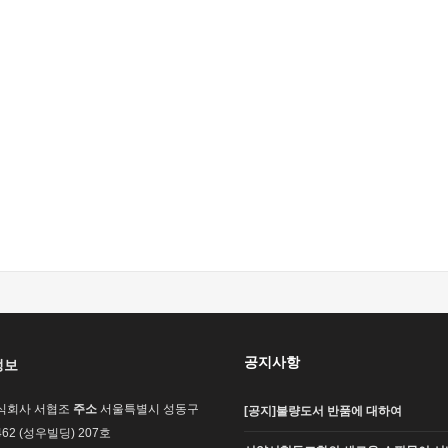
공지사항
정보
식회사 서협조
주소
서울특별시 성동구
[공지]불량도서 반품에 대하여
62 (성우빌딩) 207호