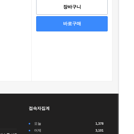
장바구니
바로구매
접속자집계
오늘
1,378
어제
3,101