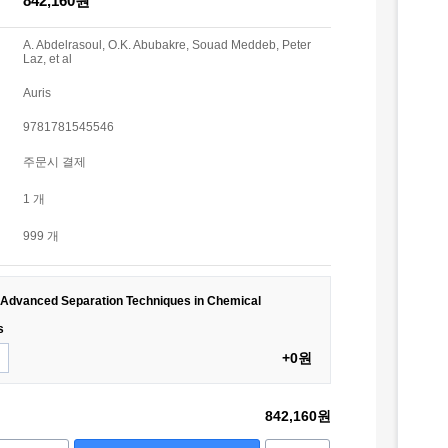
842,160원
A. Abdelrasoul, O.K. Abubakre, Souad Meddeb, Peter
Laz, et al
Auris
9781781545546
주문시 결제
1 개
999 개
 Advanced Separation Techniques in Chemical
s
+0원
842,160원