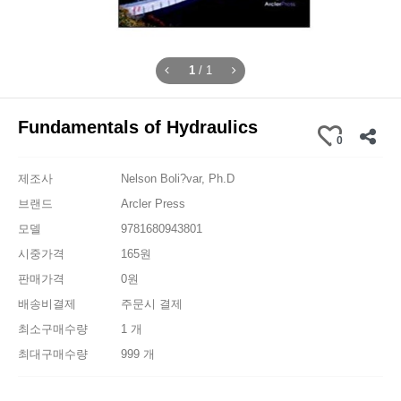
1
/
1
Fundamentals of Hydraulics
0
제조사
Nelson Boli?var, Ph.D
브랜드
Arcler Press
모델
9781680943801
시중가격
165원
판매가격
0원
배송비결제
주문시 결제
최소구매수량
1 개
최대구매수량
999 개