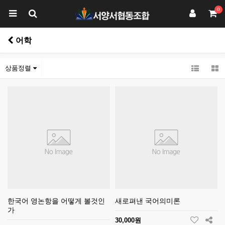
0
어학
상품정렬
한국어 영논항을 어떻게 볼것인
새로펴낸 국어의미론
가
30,000원