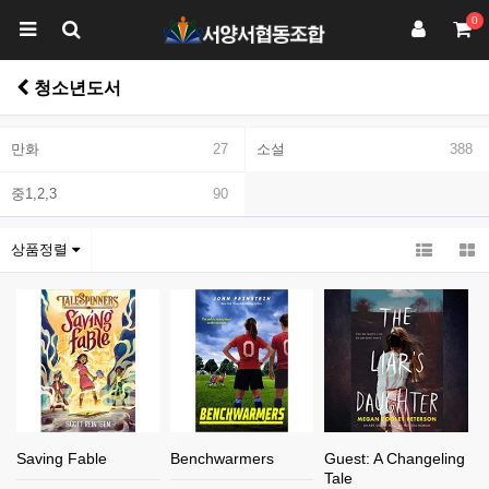
0
청소년도서
만화
27
소설
388
중1,2,3
90
상품정렬
Saving Fable
Benchwarmers
Guest: A Changeling
Tale