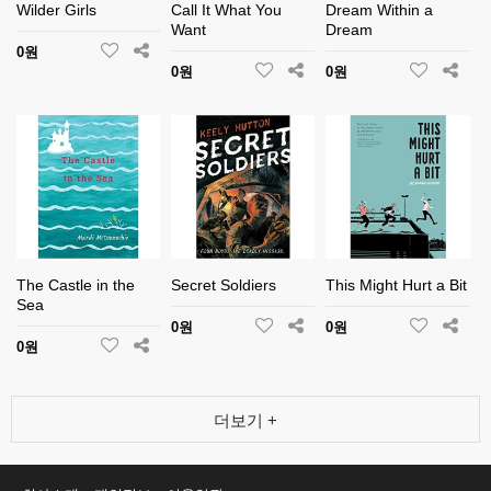
Wilder Girls
Call It What You
Dream Within a
Want
Dream
0원
0원
0원
The Castle in the
Secret Soldiers
This Might Hurt a Bit
Sea
0원
0원
0원
더보기 +