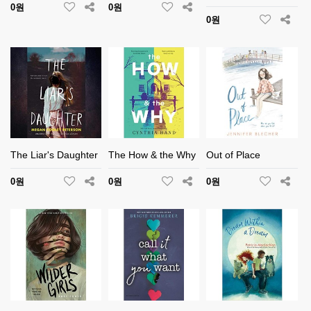
0원
0원
0원
The Liar's Daughter
The How & the Why
Out of Place
0원
0원
0원