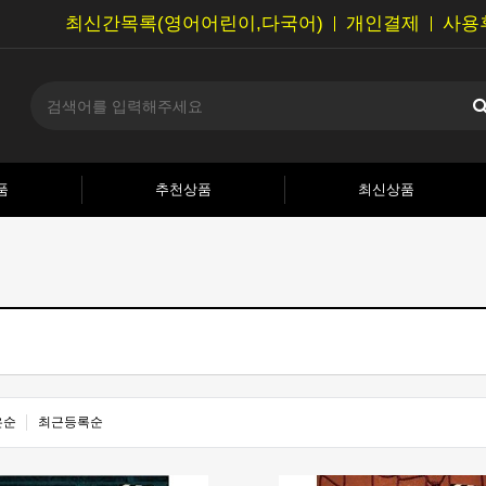
최신간목록(영어어린이,다국어)
개인결제
사용
품
추천상품
최신상품
은순
최근등록순