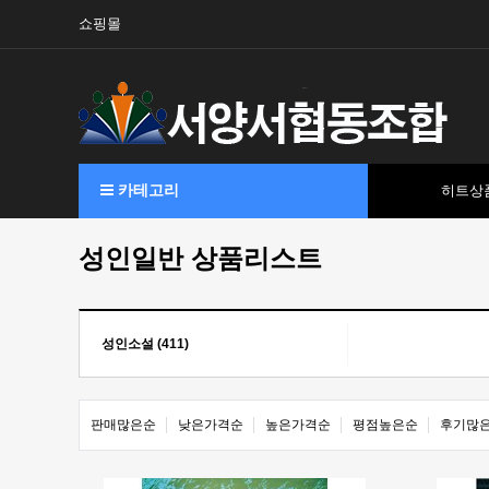
쇼핑몰
카테고리
히트상
성인일반 상품리스트
성인소설 (411)
판매많은순
낮은가격순
높은가격순
평점높은순
후기많