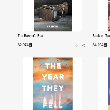
The Banker's Box
Back on Tr
32,974원
34,294원