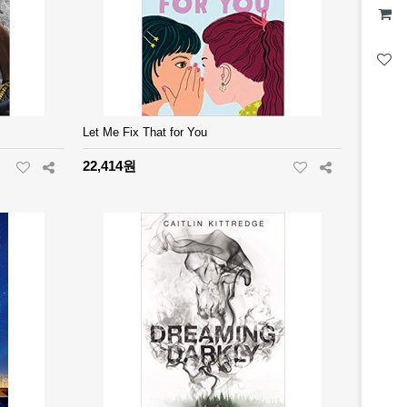
Let Me Fix That for You
22,414원