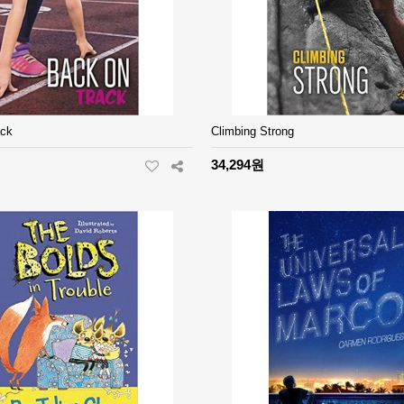
ack
Climbing Strong
34,294원