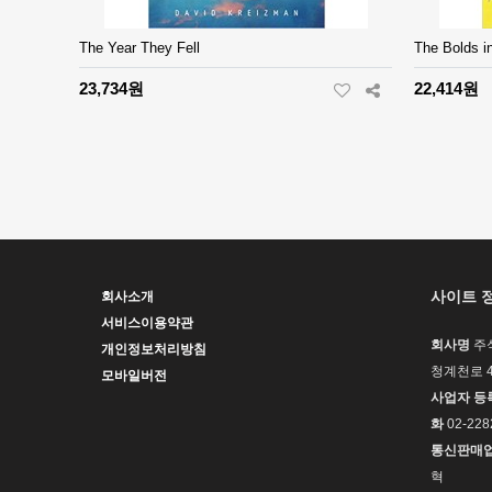
The Year They Fell
The Bolds i
23,734원
22,414원
����
�ǳ�
사이트 
회사소개
서비스이용약관
회사명
주
개인정보처리방침
청계천로 4
모바일버전
사업자 등
화
02-228
통신판매
혁