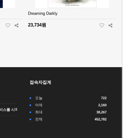
Dreaming Darkly
23,734원
접속자집계
오늘
722
어제
2,160
비스를 시작합니다.
최대
38,267
전체
452,782