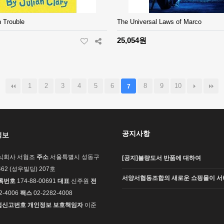
n Trouble
The Universal Laws of Marco
25,054원
1
2
3
4
5
6
8
9
10
7
공지사항
정보
식회사 서협조
주소
서울특별시 성동구
[공지]불량도서 반품에 대하여
62 (성우빌딩) 207호
서양서협동조합의 새로운 쇼핑몰이 서
록번호
174-88-00691
대표
신주원
전
2-4006
팩스
02-2282-4008
업신고번호
개인정보 보호책임자
이준