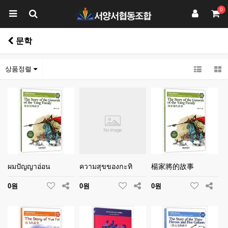
0
문학
상품정렬
ผมปัญญาอ่อน
ความสุขของกะทิ
楊家將的故事
0원
0원
0원