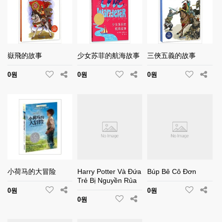
嶽飛的故事
少女苏菲的航海故事
三俠五義的故事
0원
0원
0원
小荷马的大冒险
Harry Potter Và Đứa
Búp Bê Cô Đơn
Trẻ Bị Nguyền Rủa
0원
0원
0원