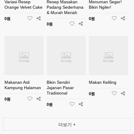
Variasi Resep
Resep Masakan
Menuman Seger!
Orange Velvet Cake
Padang Sederhana
Bikin Ngiler!
& Murah Meriah
0원
0원
0원
Makanan Asli
Bikin Sendiri
Makan Keliling
Kampung Halaman
Jajanan Pasar
Tradisional
0원
0원
0원
더보기 +