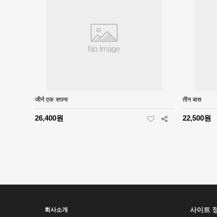
जीर्न एक सपना
तीन बास
26,400원
22,500원
����
�ǳ�
사이트 
회사소개