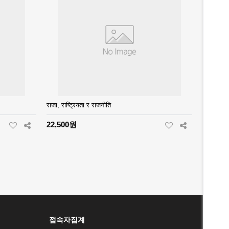
राजा, राष्ट्रियता र राजनीति
22,500원
접속자집계