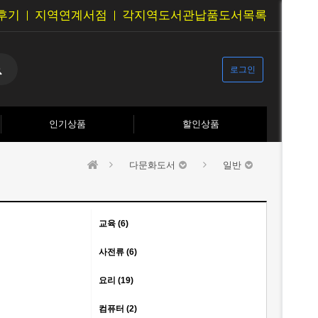
후기
지역연계서점
각지역도서관납품도서목록
로그인
인기상품
할인상품
다문화도서
일반
교육 (6)
사전류 (6)
요리 (19)
컴퓨터 (2)