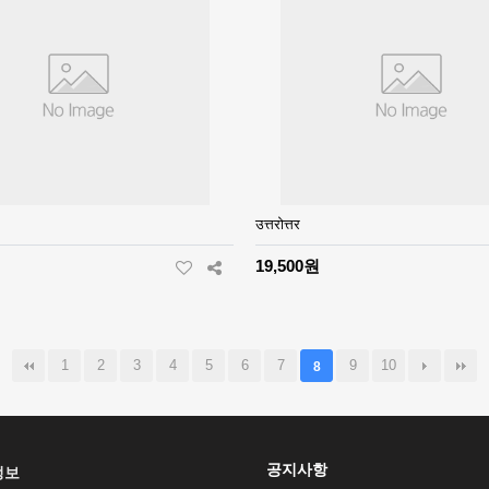
उत्तरोत्तर
19,500원
1
2
3
4
5
6
7
9
10
8
공지사항
정보