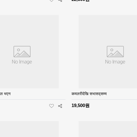
सफल भएन
कमलरीदेखि सभासद्सम्म
19,500원