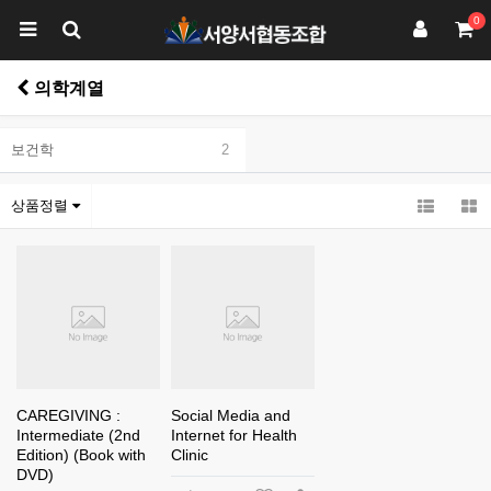
0
의학계열
보건학
2
상품정렬
CAREGIVING :
Social Media and
Intermediate (2nd
Internet for Health
Edition) (Book with
Clinic
DVD)