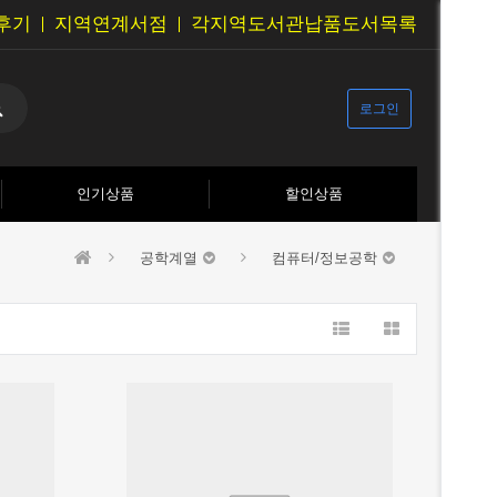
후기
지역연계서점
각지역도서관납품도서목록
로그인
인기상품
할인상품
공학계열
컴퓨터/정보공학