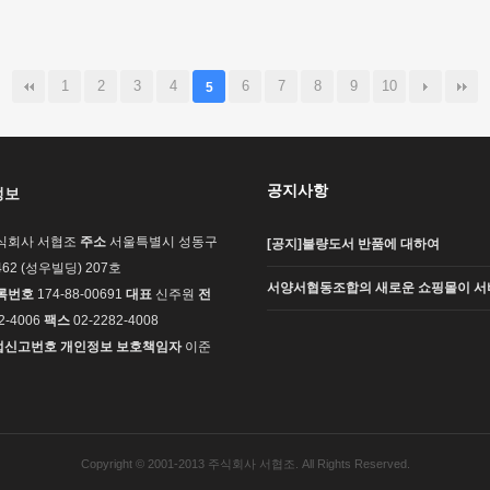
1
2
3
4
6
7
8
9
10
5
공지사항
정보
식회사 서협조
주소
서울특별시 성동구
[공지]불량도서 반품에 대하여
62 (성우빌딩) 207호
서양서협동조합의 새로운 쇼핑몰이 서
록번호
174-88-00691
대표
신주원
전
2-4006
팩스
02-2282-4008
업신고번호
개인정보 보호책임자
이준
Copyright © 2001-2013 주식회사 서협조. All Rights Reserved.