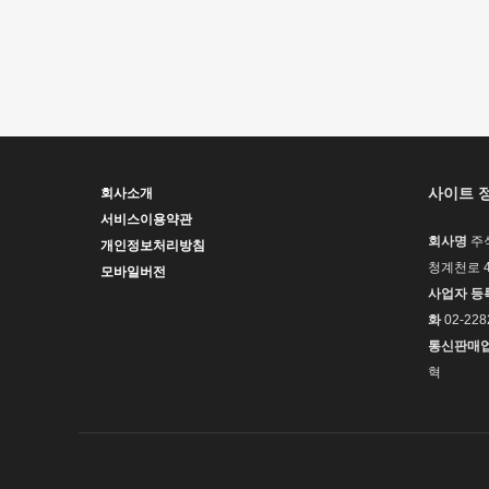
����
�ǳ�
사이트 
회사소개
서비스이용약관
회사명
주
개인정보처리방침
청계천로 4
모바일버전
사업자 등
화
02-228
통신판매
혁