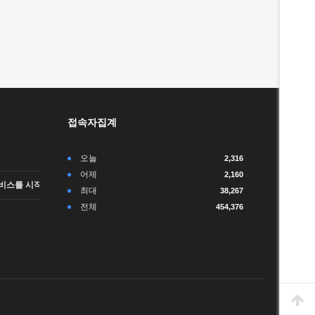
접속자집계
오늘
2,316
어제
2,160
비스를 시작합니다.
최대
38,267
전체
454,376