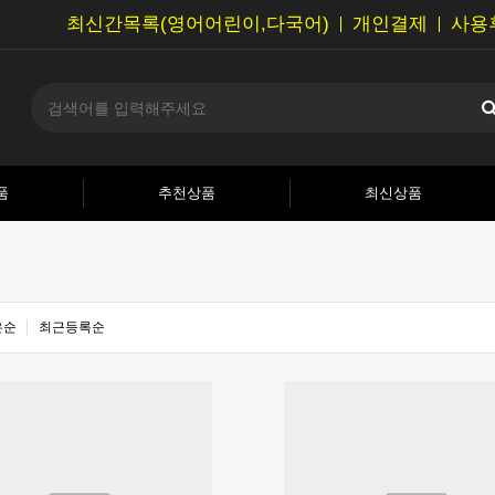
최신간목록(영어어린이,다국어)
개인결제
사용
품
추천상품
최신상품
은순
최근등록순