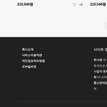
210,540원
210,540원
��
����
�ǳ�
사이트 
회사소개
서비스이용약관
회사명
주
개인정보처리방침
청계천로 4
모바일버전
사업자 등
화
02-228
통신판매
혁