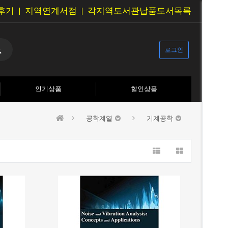
후기
지역연계서점
각지역도서관납품도서목록
로그인
인기상품
할인상품
공학계열
기계공학