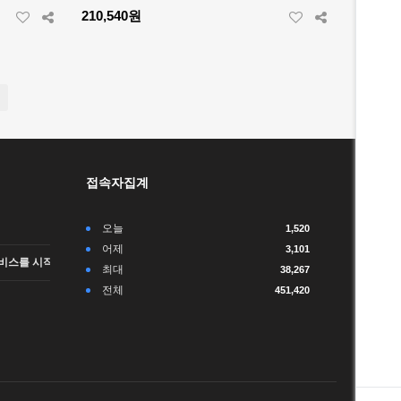
210,540원
접속자집계
오늘
1,520
어제
3,101
비스를 시작합니다.
최대
38,267
전체
451,420