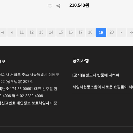
210,540원
11
12
13
14
15
16
17
18
20
19
공지사항
정보
식회사 서협조
주소
서울특별시 성동구
[공지]불량도서 반품에 대하여
62 (성우빌딩) 207호
서양서협동조합의 새로운 쇼핑몰이 서
록번호
174-88-00691
대표
신주원
전
2-4006
팩스
02-2282-4008
업신고번호
개인정보 보호책임자
이준