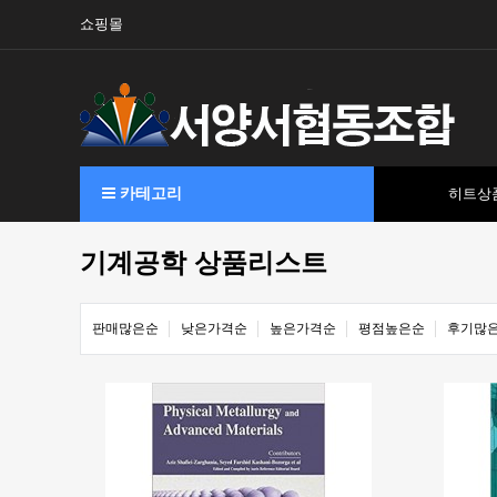
쇼핑몰
카테고리
히트상
기계공학 상품리스트
판매많은순
낮은가격순
높은가격순
평점높은순
후기많