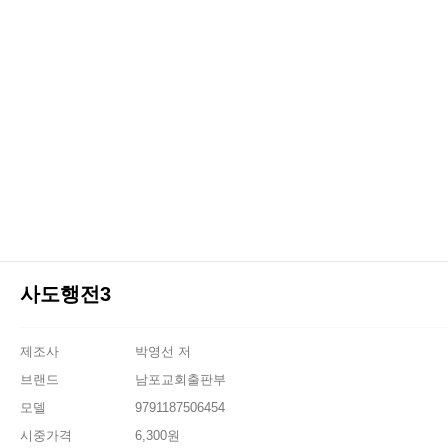
사도행전3
제조사
박영선 저
브랜드
남포교회출판부
모델
9791187506454
시중가격
6,300원