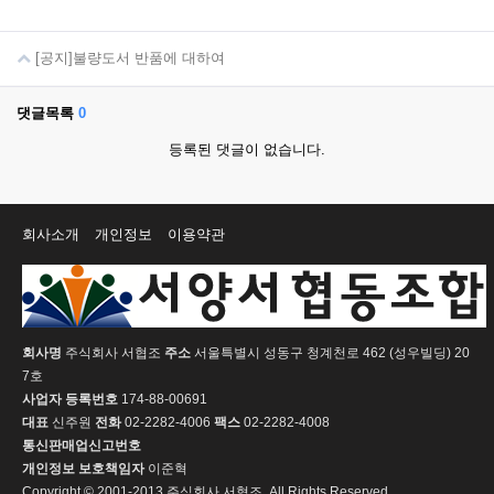
[공지]불량도서 반품에 대하여
댓글목록
0
등록된 댓글이 없습니다.
회사소개
개인정보
이용약관
회사명
주식회사 서협조
주소
서울특별시 성동구 청계천로 462 (성우빌딩) 20
7호
사업자 등록번호
174-88-00691
대표
신주원
전화
02-2282-4006
팩스
02-2282-4008
통신판매업신고번호
개인정보 보호책임자
이준혁
Copyright © 2001-2013 주식회사 서협조. All Rights Reserved.