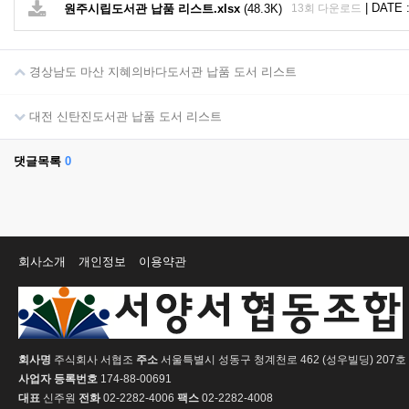
|
DATE :
원주시립도서관 납품 리스트.xlsx
(48.3K)
13회 다운로드
경상남도 마산 지혜의바다도서관 납품 도서 리스트
대전 신탄진도서관 납품 도서 리스트
댓글목록
0
회사소개
개인정보
이용약관
회사명
주식회사 서협조
주소
서울특별시 성동구 청계천로 462 (성우빌딩) 207호
사업자 등록번호
174-88-00691
대표
신주원
전화
02-2282-4006
팩스
02-2282-4008