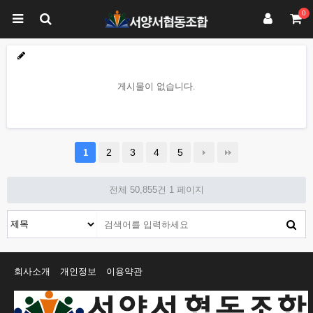
0
게시물이 없습니다.
2
3
4
5
1
전체 50,855건
1 페이지
회사소개
개인정보
이용약관